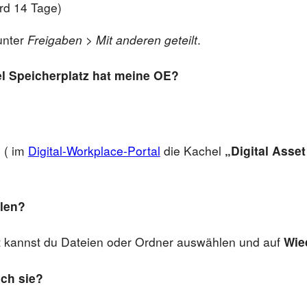
rd 14 Tage)
 unter
Freigaben > Mit anderen geteilt
.
el Speicherplatz hat meine OE?
B
( im
Digital-Workplace-Portal
die Kachel
„Digital Ass
llen?
t kannst du Dateien oder Ordner auswählen und auf
Wie
ich sie?