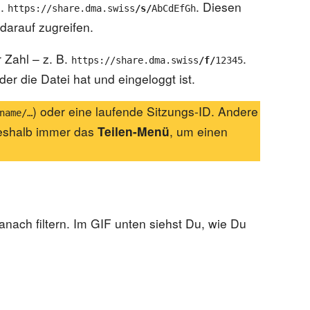
B.
. Diesen
https://share.dma.swiss
/s/
AbCdEfGh
darauf zugreifen.
 Zahl – z. B.
.
https://share.dma.swiss
/f/
12345
er die Datei hat und eingeloggt ist.
) oder eine laufende Sitzungs-ID. Andere
name/…
deshalb immer das
Teilen-Menü
, um einen
nach filtern. Im GIF unten siehst Du, wie Du