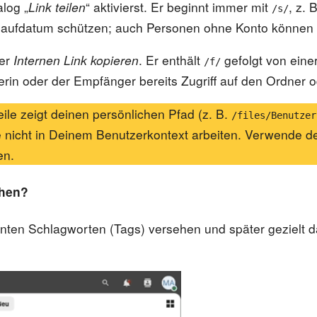
alog „
Link teilen
“ aktivierst. Er beginnt immer mit
, z. 
/s/
blaufdatum schützen; auch Personen ohne Konto können 
ter
Internen Link kopieren
. Er enthält
gefolgt von einer
/f/
rin oder der Empfänger bereits Zugriff auf den Ordner od
ile zeigt deinen persönlichen Pfad (z. B.
/files/Benutzer
ie nicht in Deinem Benutzerkontext arbeiten. Verwende 
en.
ehen?
ten Schlagworten (Tags) versehen und später gezielt da